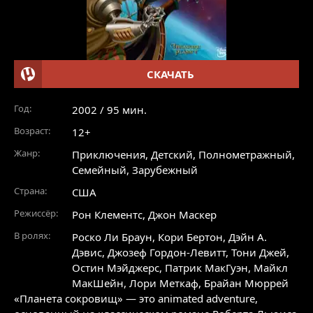
СКАЧАТЬ
Год:
2002 / 95 мин.
Возраст:
12+
Жанр:
Приключения
,
Детский
,
Полнометражный
,
Семейный
,
Зарубежный
Страна:
США
Режиссёр:
Рон Клементс, Джон Маскер
В ролях:
Роско Ли Браун
,
Кори Бертон
,
Дэйн А.
Дэвис
,
Джозеф Гордон-Левитт
,
Тони Джей
,
Остин Мэйджерс
,
Патрик МакГуэн
,
Майкл
МакШейн
,
Лори Меткаф
,
Брайан Мюррей
«Планета сокровищ» — это animated adventure,