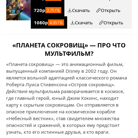
720p
Скачать
Открыть
2.75 ГБ
1080p
Скачать
Открыть
4.35 ГБ
«ПЛАНЕТА СОКРОВИЩ» — ПРО ЧТО
МУЛЬТФИЛЬМ?
«Планета сокровищ» — это анимационный фильм,
выпущенный компанией Disney в 2002 году. Он
является вольной адаптацией классического романа
Роберта Луиса Стивенсона «Остров сокровищ».
Действие мультфильма разворачивается в космосе,
где главный герой, юный Джим Хокинс, находит
карту к скрытым сокровищам. Он отправляется в
опасное приключение на космическом корабле
«Небесный вестник», став свидетелем множества
опасностей и сражений, в которых ему предстоит
узнать, кто его истинные друзья, а кто враги.